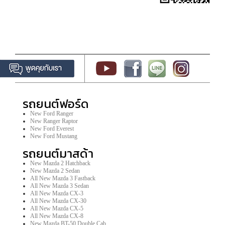
รถยนต์ฟอร์ด
New Ford Ranger
New Ranger Raptor
New Ford Everest
New Ford Mustang
รถยนต์มาสด้า
New Mazda 2 Hatchback
New Mazda 2 Sedan
All New Mazda 3 Fastback
All New Mazda 3 Sedan
All New Mazda CX-3
All New Mazda CX-30
All New Mazda CX-5
All New Mazda CX-8
New Mazda BT-50 Double Cab