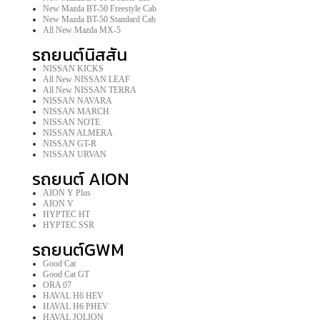
New Mazda BT-50 Freestyle Cab
New Mazda BT-50 Standard Cab
All New Mazda MX-5
รถยนต์นิสสัน
NISSAN KICKS
All New NISSAN LEAF
All New NISSAN TERRA
NISSAN NAVARA
NISSAN MARCH
NISSAN NOTE
NISSAN ALMERA
NISSAN GT-R
NISSAN URVAN
รถยนต์ AION
AION Y Plus
AION V
HYPTEC HT
HYPTEC SSR
รถยนต์GWM
Good Cat
Good Cat GT
ORA 07
HAVAL H6 HEV
HAVAL H6 PHEV
HAVAL JOLION