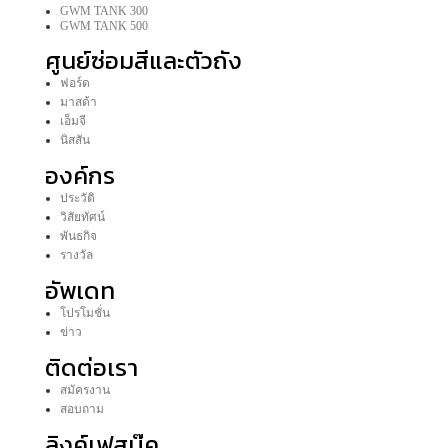
GWM TANK 300
GWM TANK 500
ศูนย์ซ่อมสีและตัวถัง
ฟอร์ด
มาสด้า
เอ็มจี
นิสสัน
องค์กร
ประวัติ
วิสัยทัศน์
พันธกิจ
รางวัล
อัพเดท
โปรโมชั่น
ข่าว
ติดต่อเรา
สมัครงาน
สอบถาม
ลิงค์เฟสบุ๊ค