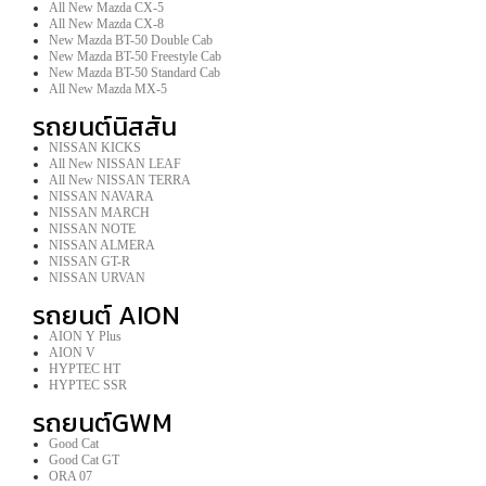
All New Mazda CX-5
All New Mazda CX-8
New Mazda BT-50 Double Cab
New Mazda BT-50 Freestyle Cab
New Mazda BT-50 Standard Cab
All New Mazda MX-5
รถยนต์นิสสัน
NISSAN KICKS
All New NISSAN LEAF
All New NISSAN TERRA
NISSAN NAVARA
NISSAN MARCH
NISSAN NOTE
NISSAN ALMERA
NISSAN GT-R
NISSAN URVAN
รถยนต์ AION
AION Y Plus
AION V
HYPTEC HT
HYPTEC SSR
รถยนต์GWM
Good Cat
Good Cat GT
ORA 07