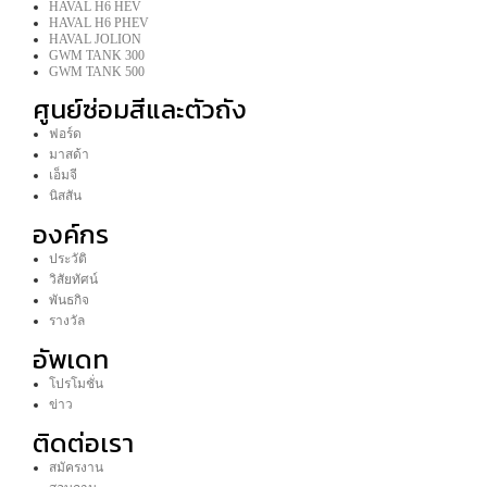
HAVAL H6 HEV
HAVAL H6 PHEV
HAVAL JOLION
GWM TANK 300
GWM TANK 500
ศูนย์ซ่อมสีและตัวถัง
ฟอร์ด
มาสด้า
เอ็มจี
นิสสัน
องค์กร
ประวัติ
วิสัยทัศน์
พันธกิจ
รางวัล
อัพเดท
โปรโมชั่น
ข่าว
ติดต่อเรา
สมัครงาน