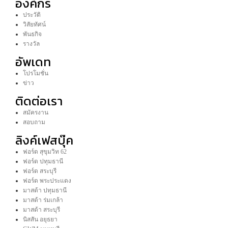
องค์กร
ประวัติ
วิสัยทัศน์
พันธกิจ
รางวัล
อัพเดท
โปรโมชั่น
ข่าว
ติดต่อเรา
สมัครงาน
สอบถาม
ลิงค์เฟสบุ๊ค
ฟอร์ด สุขุมวิท 62
ฟอร์ด ปทุมธานี
ฟอร์ด สระบุรี
ฟอร์ด พระประแดง
มาสด้า ปทุมธานี
มาสด้า ร่มเกล้า
มาสด้า สระบุรี
นิสสัน อยุธยา